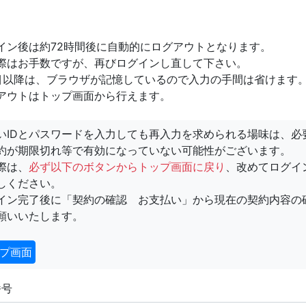
イン後は約72時間後に自動的にログアウトとなります。
際はお手数ですが、再びログインし直して下さい。
目以降は、ブラウザが記憶しているので入力の手間は省けます
アウトはトップ画面から行えます。
いIDとパスワードを入力しても再入力を求められる場味は、必
約が期限切れ等で有効になっていない可能性がございます。
際は、
必ず以下のボタンからトップ画面に戻り
、改めてログイ
しください。
イン完了後に「契約の確認 お支払い」から現在の契約内容の
願いいたします。
プ画面
番号