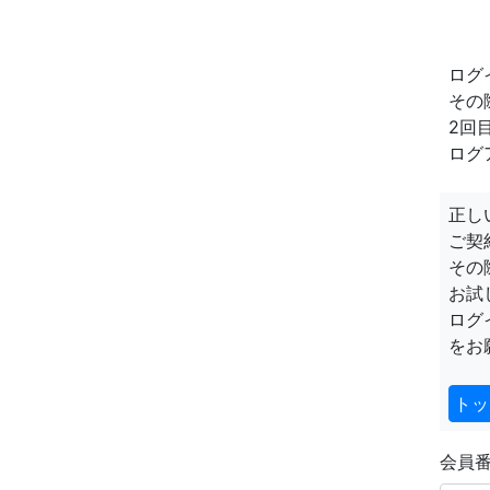
ログ
その
2回
ログ
正し
ご契
その
お試
ログ
をお
トッ
会員