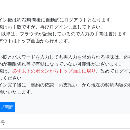
イン後は約72時間後に自動的にログアウトとなります。
際はお手数ですが、再びログインし直して下さい。
目以降は、ブラウザが記憶しているので入力の手間は省けます
アウトはトップ画面から行えます。
いIDとパスワードを入力しても再入力を求められる場味は、必
約が期限切れ等で有効になっていない可能性がございます。
際は、
必ず以下のボタンからトップ画面に戻り
、改めてログイ
しください。
イン完了後に「契約の確認 お支払い」から現在の契約内容の
願いいたします。
プ画面
番号