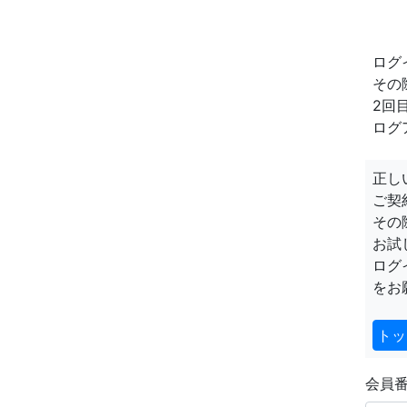
ログ
その
2回
ログ
正し
ご契
その
お試
ログ
をお
トッ
会員