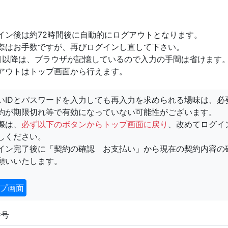
イン後は約72時間後に自動的にログアウトとなります。
際はお手数ですが、再びログインし直して下さい。
目以降は、ブラウザが記憶しているので入力の手間は省けます
アウトはトップ画面から行えます。
いIDとパスワードを入力しても再入力を求められる場味は、必
約が期限切れ等で有効になっていない可能性がございます。
際は、
必ず以下のボタンからトップ画面に戻り
、改めてログイ
しください。
イン完了後に「契約の確認 お支払い」から現在の契約内容の
願いいたします。
プ画面
番号