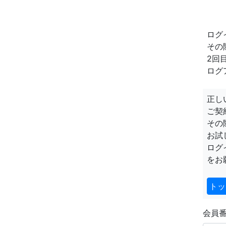
ログ
その
2回
ログ
正し
ご契
その
お試
ログ
をお
トッ
会員