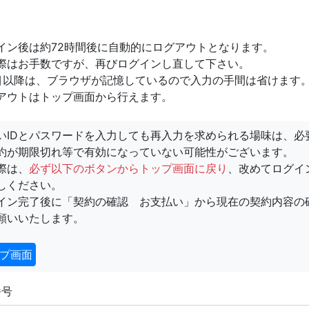
イン後は約72時間後に自動的にログアウトとなります。
際はお手数ですが、再びログインし直して下さい。
目以降は、ブラウザが記憶しているので入力の手間は省けます
アウトはトップ画面から行えます。
いIDとパスワードを入力しても再入力を求められる場味は、必
約が期限切れ等で有効になっていない可能性がございます。
際は、
必ず以下のボタンからトップ画面に戻り
、改めてログイ
しください。
イン完了後に「契約の確認 お支払い」から現在の契約内容の
願いいたします。
プ画面
番号