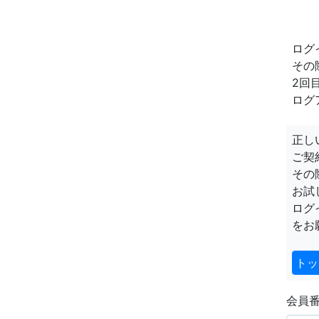
ログ
その
2回
ログ
正し
ご契
その
お試
ログ
をお
トッ
会員