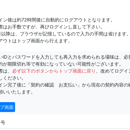
イン後は約72時間後に自動的にログアウトとなります。
際はお手数ですが、再びログインし直して下さい。
目以降は、ブラウザが記憶しているので入力の手間は省けます
アウトはトップ画面から行えます。
いIDとパスワードを入力しても再入力を求められる場味は、必
約が期限切れ等で有効になっていない可能性がございます。
際は、
必ず以下のボタンからトップ画面に戻り
、改めてログイ
しください。
イン完了後に「契約の確認 お支払い」から現在の契約内容の
願いいたします。
プ画面
番号