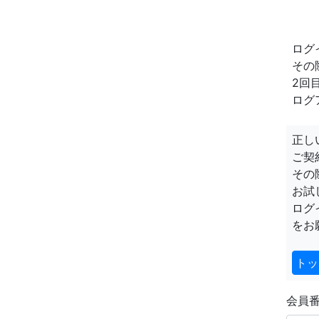
ログ
その
2回
ログ
正し
ご契
その
お試
ログ
をお
トッ
会員