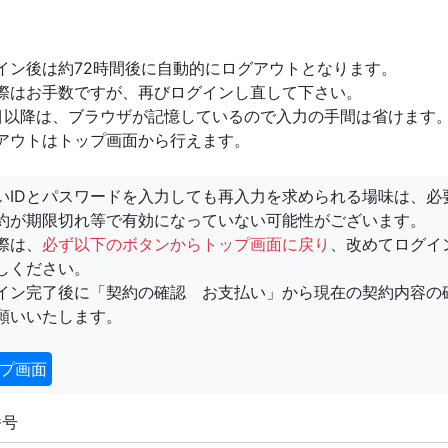
イン後は約72時間後に自動的にログアウトとなります。
際はお手数ですが、再びログインし直して下さい。
目以降は、ブラウザが記憶しているので入力の手間は省けます
アウトはトップ画面から行えます。
いIDとパスワードを入力しても再入力を求められる場味は、必
約が期限切れ等で有効になっていない可能性がございます。
際は、
必ず以下のボタンからトップ画面に戻り
、改めてログイ
しください。
イン完了後に「契約の確認 お支払い」から現在の契約内容の
願いいたします。
プ画面
番号