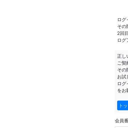
ログ
その
2回
ログ
正し
ご契
その
お試
ログ
をお
トッ
会員