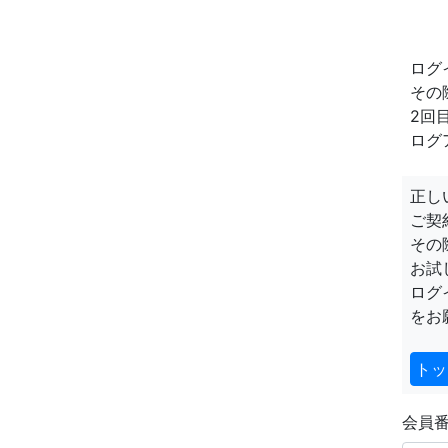
ログ
その
2回
ログ
正し
ご契
その
お試
ログ
をお
トッ
会員