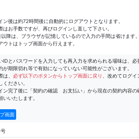
イン後は約72時間後に自動的にログアウトとなります。
際はお手数ですが、再びログインし直して下さい。
目以降は、ブラウザが記憶しているので入力の手間は省けます
アウトはトップ画面から行えます。
いIDとパスワードを入力しても再入力を求められる場味は、必
約が期限切れ等で有効になっていない可能性がございます。
際は、
必ず以下のボタンからトップ画面に戻り
、改めてログイ
しください。
イン完了後に「契約の確認 お支払い」から現在の契約内容の
願いいたします。
プ画面
番号