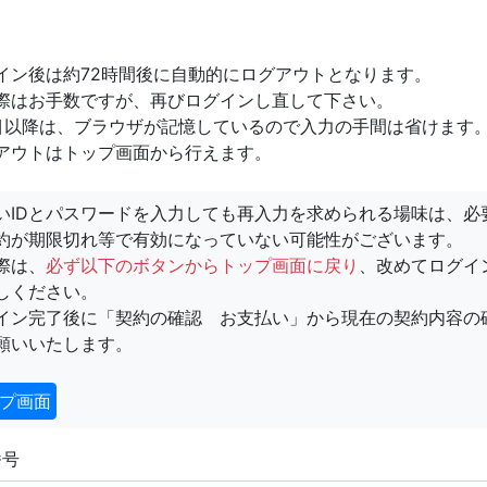
イン後は約72時間後に自動的にログアウトとなります。
際はお手数ですが、再びログインし直して下さい。
目以降は、ブラウザが記憶しているので入力の手間は省けます
アウトはトップ画面から行えます。
いIDとパスワードを入力しても再入力を求められる場味は、必
約が期限切れ等で有効になっていない可能性がございます。
際は、
必ず以下のボタンからトップ画面に戻り
、改めてログイ
しください。
イン完了後に「契約の確認 お支払い」から現在の契約内容の
願いいたします。
プ画面
番号