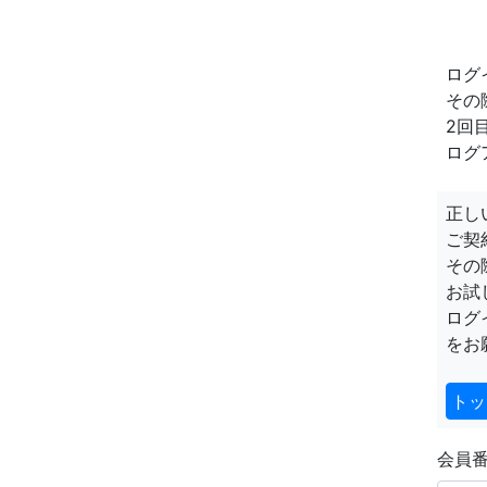
ログ
その
2回
ログ
正し
ご契
その
お試
ログ
をお
トッ
会員