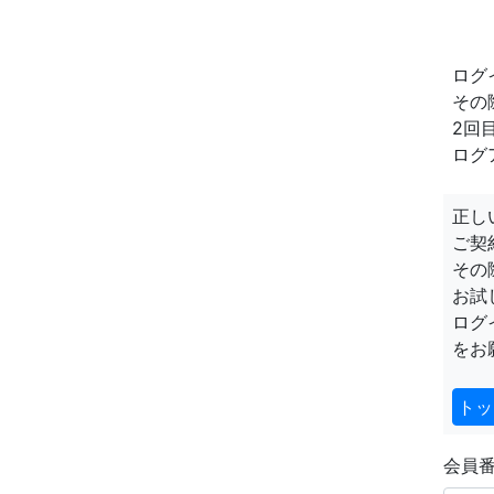
ログ
その
2回
ログ
正し
ご契
その
お試
ログ
をお
トッ
会員