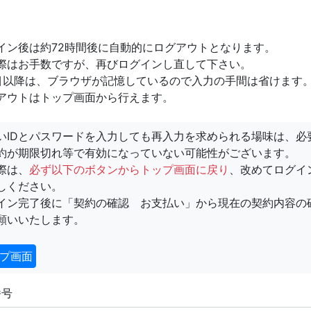
イン後は約72時間後に自動的にログアウトとなります。
際はお手数ですが、再びログインし直して下さい。
目以降は、ブラウザが記憶しているので入力の手間は省けます
アウトはトップ画面から行えます。
いIDとパスワードを入力しても再入力を求められる場味は、必
約が期限切れ等で有効になっていない可能性がございます。
際は、
必ず以下のボタンからトップ画面に戻り
、改めてログイ
しください。
イン完了後に「契約の確認 お支払い」から現在の契約内容の
願いいたします。
プ画面
番号